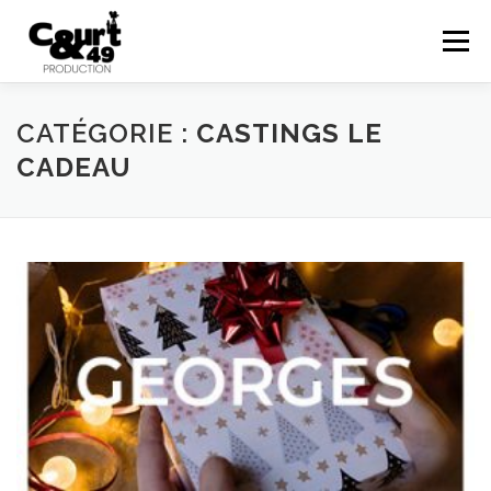
Menu
EN SAVOIR PLUS
ACTUALITÉS
RÉALISATIONS
CATÉGORIE :
CASTINGS LE
CADEAU
PRESTATIONS
COURTS EN FOLIES
48HFP
CONTACT