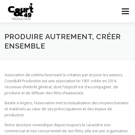
Menu
EN SAVOIR PLUS
ACTUALITÉS
RÉALISATIONS
PRODUIRE AUTREMENT, CRÉER
ENSEMBLE
PRESTATIONS
COURTS EN FOLIES
48HFP
Association de cinéma favorisant la création par et pour les auteurs,
CONTACT
Court&49 Production est une association loi 1901 créée en 2014,
reconnue d’intérêt général, dont l’objectif est d’accompagner, de
produire et de diffuser des films d’auteur(e)s.
Basée à Angers, l’association met la mutualisation des moyens humains
et matériels au cœur de ses préoccupations et des enjeux de
production.
Notre structure revendique depuis toujours le caractère non
commercial et non concurrentiel de ses films, elle est une organisation