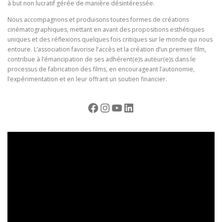
à but non lucratif gérée de manière désintéressée.
Nous accompagnons et produisons toutes formes de créations
cinématographiques, mettant en avant des propositions esthétiques
uniques et des réflexions quelques fois critiques sur le monde qui nous
entoure. L’association favorise l’accès et la création d’un premier film,
contribue à l’émancipation de ses adhérent(e)s auteur(e)s dans le
processus de fabrication des films, en encourageant l’autonomie,
l’expérimentation et en leur offrant un soutien financier.