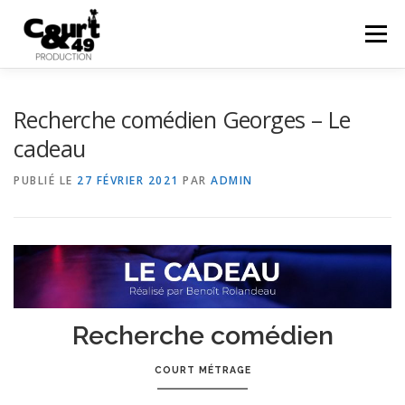
Menu
EN SAVOIR PLUS
ACTUALITÉS
RÉALISATIONS
Recherche comédien Georges – Le
cadeau
PRESTATIONS
COURTS EN FOLIES
48HFP
PUBLIÉ LE
27 FÉVRIER 2021
PAR
ADMIN
CONTACT
Recherche comédien
COURT MÉTRAGE