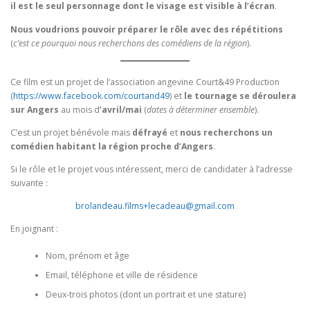
il est le seul personnage dont le visage est visible à l’écran
.
Nous voudrions pouvoir préparer le rôle avec des répétitions
(
c’est ce pourquoi nous recherchons des comédiens de la région
).
Ce film est un projet de l’association angevine Court&49 Production
(
https://www.facebook.com/courtand49
) et
le tournage se déroulera
sur Angers
au mois d
’avril/mai
(
dates à déterminer ensemble
).
C’est un projet bénévole mais
défrayé
et
nous recherchons un
comédien habitant la région proche d’Angers
.
Si le rôle et le projet vous intéressent, merci de candidater à l’adresse
suivante :
brolandeau.films+lecadeau@gmail.com
En joignant :
Nom, prénom et âge
Email, téléphone et ville de résidence
Deux-trois photos (dont un portrait et une stature)