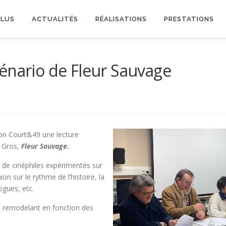
PLUS
ACTUALITÉS
RÉALISATIONS
PRESTATIONS
énario de Fleur Sauvage
tion Court&49 une lecture
l Gros,
Fleur Sauvage
.
i de cinéphiles expérimentés sur
on sur le rythme de l’histoire, la
ogues, etc.
le remodelant en fonction des