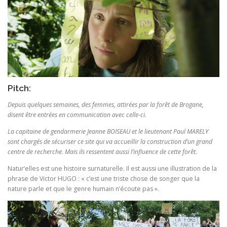
Pitch:
Depuis quelques semaines, des femmes, attirées par la forêt de Brogane,
disent être entrées en communication avec celle-ci.
La capitaine de gendarmerie Jeanne BOISEAU et le lieutenant Paul MARELY
sont chargés de sécuriser ce site qui va accueillir la construction d’un grand
centre de recherche. Mais ils ressentent aussi l’influence de cette forêt.
Natur’elles est une histoire surnaturelle. Il est aussi une illustration de la
phrase de Victor HUGO : « c’est une triste chose de songer que la
nature parle et que le genre humain n’écoute pas ».