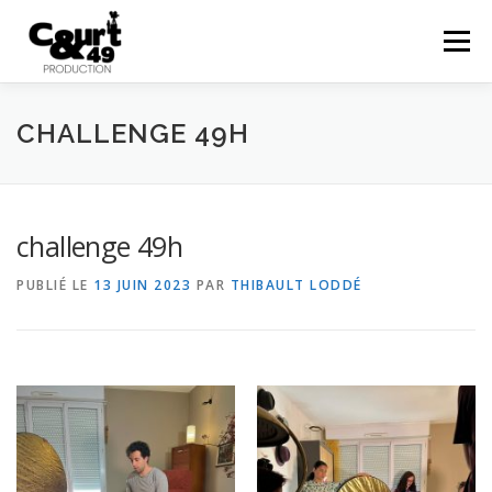
Menu
EN SAVOIR PLUS
ACTUALITÉS
RÉALISATIONS
CHALLENGE 49H
PRESTATIONS
COURTS EN FOLIES
48HFP
challenge 49h
PUBLIÉ LE
13 JUIN 2023
PAR
THIBAULT LODDÉ
CONTACT