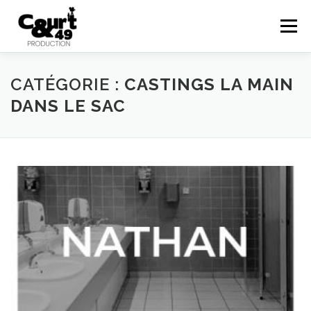
Menu
EN SAVOIR PLUS
ACTUALITÉS
RÉALISATIONS
CATÉGORIE :
CASTINGS LA MAIN
DANS LE SAC
PRESTATIONS
COURTS EN FOLIES
48HFP
CONTACT