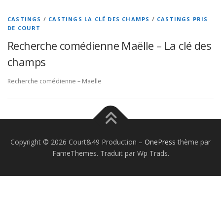
CASTINGS
/
CASTINGS LA CLÉ DES CHAMPS
/
CASTINGS PRIS
DE COURT
Recherche comédienne Maëlle – La clé des
champs
Recherche comédienne – Maëlle
Copyright © 2026 Court&49 Production
–
OnePress
thème par
FameThemes. Traduit par Wp Trads.