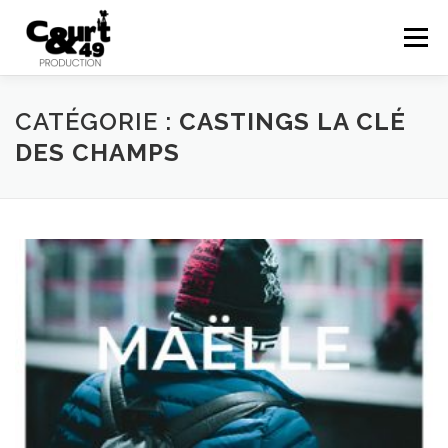
Menu
EN SAVOIR PLUS
ACTUALITÉS
RÉALISATIONS
CATÉGORIE :
CASTINGS LA CLÉ
DES CHAMPS
PRESTATIONS
COURTS EN FOLIES
48HFP
CONTACT