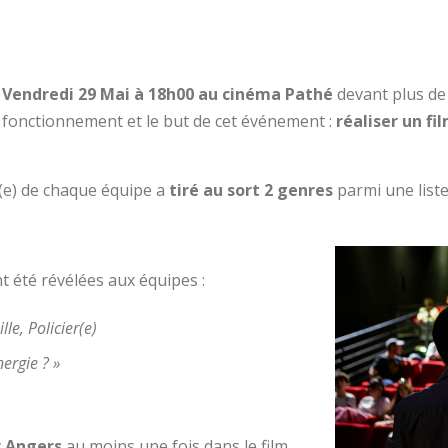
e
Vendredi 29 Mai à 18h00 au cinéma Pathé
devant plus de 
e fonctionnement et le but de cet événement :
réaliser un f
(e) de chaque équipe a
tiré au sort 2 genres
parmi une liste
t été révélées aux équipes :
le, Policier(e)
nergie ? »
r Angers
au moins une fois dans le film.