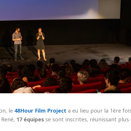
on, le
48Hour Film Project
a eu lieu pour la 1ère foi
i René,
17 équipes
se sont inscrites, réunissant plus