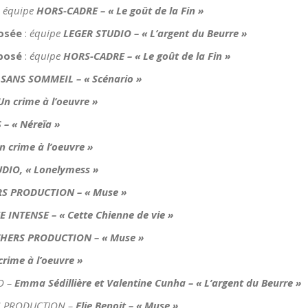
:
équipe
HORS-CADRE – « Le goût de la Fin »
osée
:
équipe
LEGER STUDIO – « L’argent du Beurre »
posé
:
équipe
HORS-CADRE – « Le goût de la Fin »
SANS SOMMEIL – « Scénario »
Un crime à l’oeuvre »
– « Néreïa »
n crime à l’oeuvre »
DIO, « Lonelymess »
S PRODUCTION – « Muse »
 INTENSE – « Cette Chienne de vie »
HERS PRODUCTION – « Muse »
crime à l’oeuvre »
O –
Emma Sédillière et Valentine Cunha – « L’argent du Beurre »
 PRODUCTION –
Elie Benoit – « Muse »