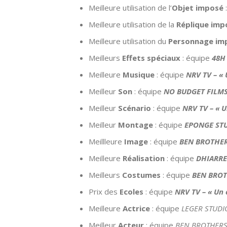
Meilleure utilisation de l’
Objet imposé
Meilleure utilisation de la
Réplique imp
Meilleure utilisation du
Personnage im
Meilleurs
Effets spéciaux
: équipe
48H 
Meilleure
Musique
: équipe
NRV TV – « 
Meilleur
Son
: équipe
NO BUDGET FILMS 
Meilleur
Scénario
: équipe
NRV TV – « U
Meilleur
Montage
: équipe
EPONGE STU
Meillleure
Image
: équipe
BEN BROTHER
Meilleure
Réalisation
: équipe
DHIARREE
Meilleurs
Costumes
: équipe
BEN BROT
Prix des
Ecoles
: équipe
NRV TV – « Un 
Meilleure
Actrice
: équipe
LEGER STUDI
Meilleur
Acteur
: équipe
BEN BROTHERS