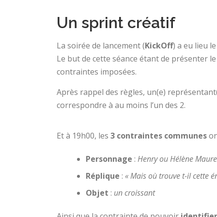
Un sprint créatif
La soirée de lancement (
KickOff
) a eu lieu l
Le but de cette séance étant de présenter l
contraintes imposées.
Après rappel des règles, un(e) représentant
correspondre à au moins l’un des 2.
Et à 19h00, les
3 contraintes communes
on
Personnage
:
Henry ou Hélène Maureil
Réplique
:
« Mais où trouve t-il cette é
Objet
:
un croissant
Ainsi que la contrainte de pouvoir
identifie