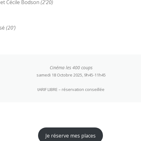
 et Cécile Bodson
(2’20)
isé
(20′)
Cinéma les 400 coups
samedi 18 Octobre 2025, 9h45-11h45
tARIF LIBRE – réservation conseillée
Je réserve mes places