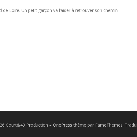
de Loire. Un petit garçon va l’aider à retrouver son chemin.
026 Court&49 Production
–
OnePress
thème par FameThemes. Traduit