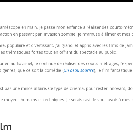
r. Caméscope en main, je passe mon enfance à réaliser des courts-mét
d’action en passant par l’invasion zombie, je m’amuse à filmer et mes
nre, populaire et divertissant. J’ai grandi et appris avec les films d
s thématiques fortes tout en offrant du spectacle au public.
teur en audiovisuel, je continue de réaliser des courts-métrages, l’e
s genres, que ce soit la comédie (
Un beau sourire
), le film fantastique 
t pas une mince affaire. Ce type de cinéma, pour rester innovant, doi
oyens humains et techniques. Je serais ravi de vous avoir à mes cô
ilm