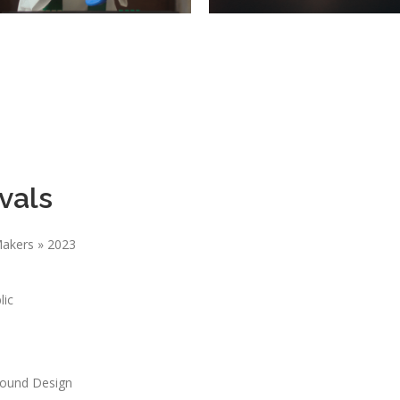
ivals
Makers » 2023
lic
 Sound Design