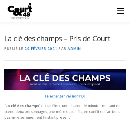
Menu
EN SAVOIR PLUS
ACTUALITÉS
RÉALISATIONS
La clé des champs – Pris de Court
PUBLIÉ LE
20 FÉVRIER 2021
PAR
ADMIN
PRESTATIONS
COURTS EN FOLIES
48HFP
CONTACT
Télécharger version PDF
“
La clé des champs
” est un film d’une dizaine de minutes mettant en
scène deux personnages, une mère et son fils, en conflit et n’arrivant
pas vivre sereinement l’instant présent.