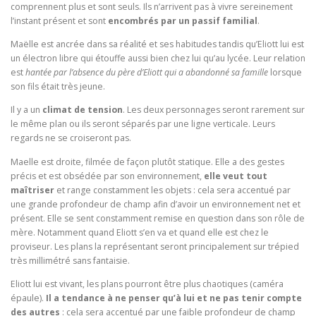
comprennent plus et sont seuls. Ils n’arrivent pas à vivre sereinement
l’instant présent et sont
encombrés par un passif familial
.
Maëlle est ancrée dans sa réalité et ses habitudes tandis qu’Eliott lui est
un électron libre qui étouffe aussi bien chez lui qu’au lycée. Leur relation
est
hantée par l’absence du père d’Eliott qui a abandonné sa famille
lorsque
son fils était très jeune.
Il y a un
climat de tension
. Les deux personnages seront rarement sur
le même plan ou ils seront séparés par une ligne verticale. Leurs
regards ne se croiseront pas.
Maelle est droite, filmée de façon plutôt statique. Elle a des gestes
précis et est obsédée par son environnement,
elle veut tout
maîtriser
et range constamment les objets : cela sera accentué par
une grande profondeur de champ afin d’avoir un environnement net et
présent. Elle se sent constamment remise en question dans son rôle de
mère. Notamment quand Eliott s’en va et quand elle est chez le
proviseur. Les plans la représentant seront principalement sur trépied
très millimétré sans fantaisie.
Eliott lui est vivant, les plans pourront être plus chaotiques (caméra
épaule).
Il a tendance à ne penser qu’à lui et ne pas tenir compte
des autres
: cela sera accentué par une faible profondeur de champ