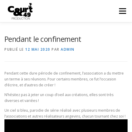
Menu
EN SAVOIR PLUS
ACTUALITÉS
RÉALISATIONS
Pendant le confinement
PUBLIÉ LE
12 MAI 2020
PAR
ADMIN
PRESTATIONS
COURTS EN FOLIES
48HFP
Pendant cette dure période de confinement, l’association a du mettre
CONTACT
un terme à ses réunions. Pour certains membres, ce fut l’occasion
d’écrire, et d’autres de créer !
N’hésitez pas à jeter un coup d’oeil aux créations, elles sont très
diverses et variées !
Un ciel si bleu, parodie de série réalisé avec plusieurs membres de
l’associations et autres réalisateurs angevins, chacun tournant chez soi !