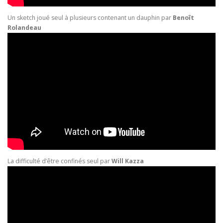
Un sketch joué seul à plusieurs contenant un dauphin par
Benoît
Rolandeau
La difficulté d’être confinés seul par
Will Kazza