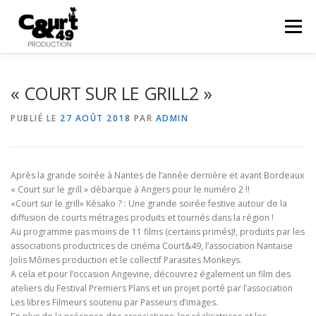
Menu
EN SAVOIR PLUS
ACTUALITÉS
RÉALISATIONS
« COURT SUR LE GRILL2 »
PUBLIÉ LE
27 AOÛT 2018
PAR
ADMIN
PRESTATIONS
COURTS EN FOLIES
48HFP
Après la grande soirée à Nantes de l’année dernière et avant Bordeaux
CONTACT
« Court sur le grill » débarque à Angers pour le numéro 2 !!
«Court sur le grill» Késako ? : Une grande soirée festive autour de la
diffusion de courts métrages produits et tournés dans la région !
Au programme pas moins de 11 films (certains primés)!, produits par les
associations productrices de cinéma Court&49, l’association Nantaise
Jolis Mômes production et le collectif Parasites Monkeys.
A cela et pour l’occasion Angevine, découvrez également un film des
ateliers du Festival Premiers Plans et un projet porté par l’association
Les libres Filmeurs soutenu par Passeurs d’images.