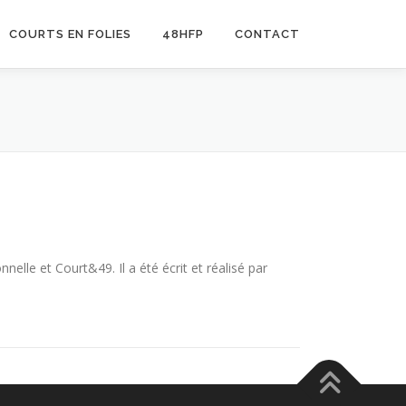
COURTS EN FOLIES
48HFP
CONTACT
lle et Court&49. Il a été écrit et réalisé par