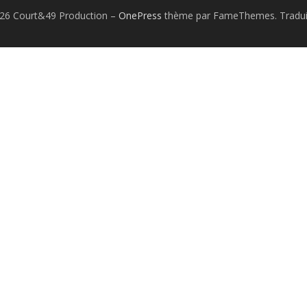
026 Court&49 Production
–
OnePress
thème par FameThemes. Traduit