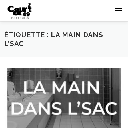
Menu
EN SAVOIR PLUS
ACTUALITÉS
RÉALISATIONS
ÉTIQUETTE :
LA MAIN DANS
L’SAC
PRESTATIONS
COURTS EN FOLIES
48HFP
CONTACT