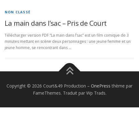
NON CLASSÉ
La main dans l’sac – Pris de Court
Télécharger version PDF “La main dans l’sac” est un film comique de 3
minutes mettant en scène deux personnages : une jeune femme et un
jeune homme, se rencontrant dans …
Copyright © 2026 Court&49 Production
–
OnePress
thème par
FameThemes. Traduit par Wp Trads.