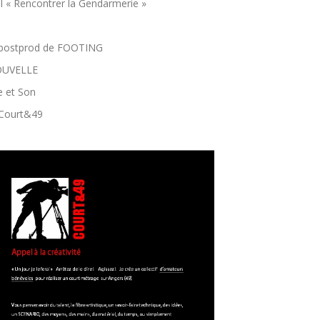
el « Rencontrer la Gendarmerie »
 postprod de FOOTING
OUVELLE
e et Son
 Court&49