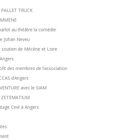
ON PALLET TRUCK
t’EMMENE
harlot au théâtre la comédie
de Johan Neveu
 soutien de Mécène et Loire
’Angers
ofit des membres de l’association
 CCAS d’Angers
VENTURE avec le SIAM
 de ZETEMATIUM
tage Ciné à Angers
ntes
ment