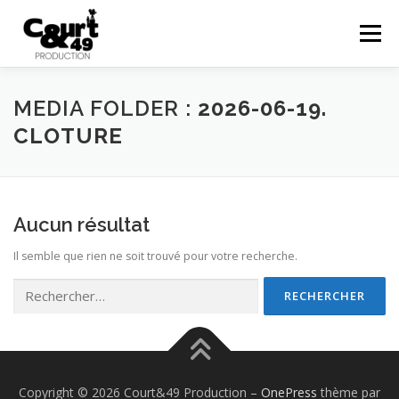
Menu
EN SAVOIR PLUS
ACTUALITÉS
RÉALISATIONS
MEDIA FOLDER :
2026-06-19.
CLOTURE
PRESTATIONS
COURTS EN FOLIES
48HFP
Aucun résultat
CONTACT
Il semble que rien ne soit trouvé pour votre recherche.
Copyright © 2026 Court&49 Production
–
OnePress
thème par