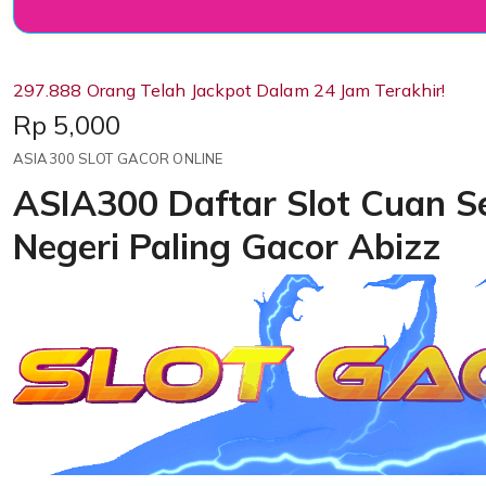
297.888 Orang Telah Jackpot Dalam 24 Jam Terakhir!
Price:
Rp 5,000
ASIA300 SLOT GACOR ONLINE
ASIA300 Daftar Slot Cuan S
Negeri Paling Gacor Abizz