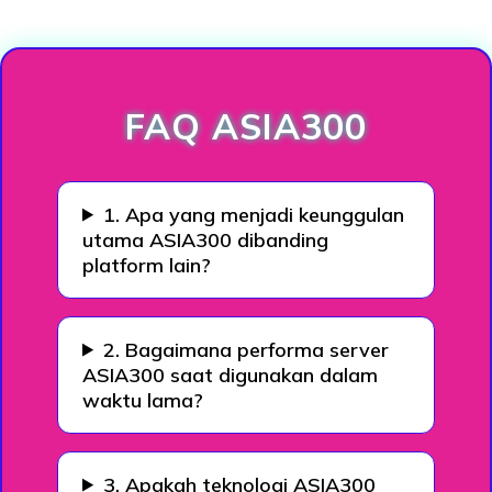
Loading...
FAQ ASIA300
1. Apa yang menjadi keunggulan
utama ASIA300 dibanding
platform lain?
2. Bagaimana performa server
ASIA300 saat digunakan dalam
waktu lama?
3. Apakah teknologi ASIA300